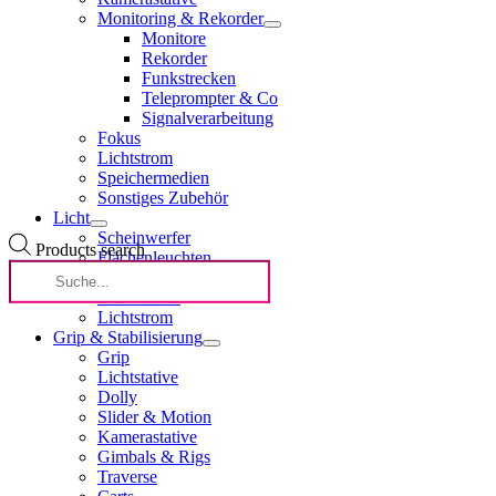
Monitoring & Rekorder
Monitore
Rekorder
Funkstrecken
Teleprompter & Co
Signalverarbeitung
Fokus
Lichtstrom
Speichermedien
Sonstiges Zubehör
Licht
Scheinwerfer
Products search
Flächenleuchten
Softboxen & Vorsätze
Lichtformer
Lichtstrom
Grip & Stabilisierung
Grip
Lichtstative
Dolly
Slider & Motion
Kamerastative
Gimbals & Rigs
Traverse