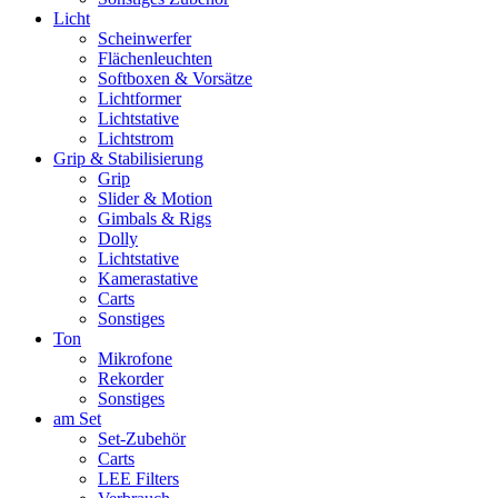
Licht
Scheinwerfer
Flächenleuchten
Softboxen & Vorsätze
Lichtformer
Lichtstative
Lichtstrom
Grip & Stabilisierung
Grip
Slider & Motion
Gimbals & Rigs
Dolly
Lichtstative
Kamerastative
Carts
Sonstiges
Ton
Mikrofone
Rekorder
Sonstiges
am Set
Set-Zubehör
Carts
LEE Filters