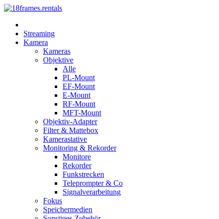
Streaming
Kamera
Kameras
Objektive
Alle
PL-Mount
EF-Mount
E-Mount
RF-Mount
MFT-Mount
Objektiv-Adapter
Filter & Mattebox
Kamerastative
Monitoring & Rekorder
Monitore
Rekorder
Funkstrecken
Teleprompter & Co
Signalverarbeitung
Fokus
Speichermedien
Sonstiges Zubehör