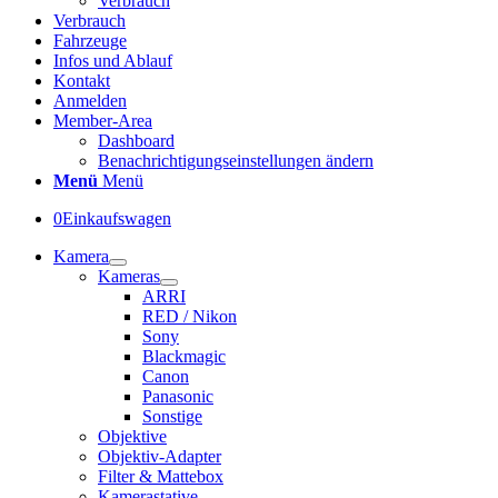
Verbrauch
Verbrauch
Fahrzeuge
Infos und Ablauf
Kontakt
Anmelden
Member-Area
Dashboard
Benachrichtigungseinstellungen ändern
Menü
Menü
0
Einkaufswagen
Kamera
Kameras
ARRI
RED / Nikon
Sony
Blackmagic
Canon
Panasonic
Sonstige
Objektive
Objektiv-Adapter
Filter & Mattebox
Kamerastative