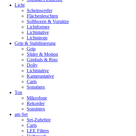
Licht
Scheinwerfer
Flächenleuchten
Softboxen & Vorsätze
Lichtformer
Lichtstative
Lichtstrom
Grip & Stabilisierung
Grip
Slider & Motion
Gimbals & Rigs
Dolly
Lichtstative
Kamerastative
Carts
Sonstiges
Ton
Mikrofone
Rekorder
Sonstiges
am Set
Set-Zubehör
Carts
LEE Filters