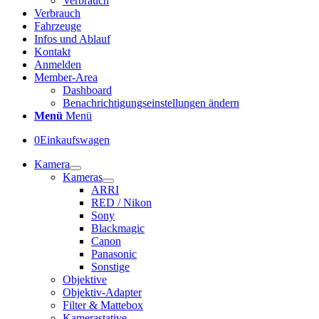
Verbrauch
Verbrauch
Fahrzeuge
Infos und Ablauf
Kontakt
Anmelden
Member-Area
Dashboard
Benachrichtigungseinstellungen ändern
Menü
Menü
0
Einkaufswagen
Kamera
Kameras
ARRI
RED / Nikon
Sony
Blackmagic
Canon
Panasonic
Sonstige
Objektive
Objektiv-Adapter
Filter & Mattebox
Kamerastative