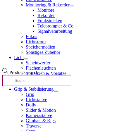
Monitoring & Rekorder
Monitore
Rekorder
Funkstrecken
Teleprompter & Co
Signalverarbeitung
Fokus
Lichtstrom
Speichermedien
Sonstiges Zubehör
Licht
Scheinwerfer
Flächenleuchten
Products search
Softboxen & Vorsätze
Lichtformer
Lichtstrom
Grip & Stabilisierung
Grip
Lichtstative
Dolly
Slider & Motion
Kamerastative
Gimbals & Rigs
Traverse