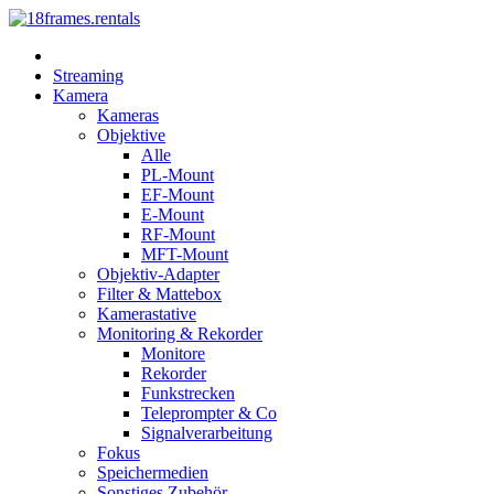
Streaming
Kamera
Kameras
Objektive
Alle
PL-Mount
EF-Mount
E-Mount
RF-Mount
MFT-Mount
Objektiv-Adapter
Filter & Mattebox
Kamerastative
Monitoring & Rekorder
Monitore
Rekorder
Funkstrecken
Teleprompter & Co
Signalverarbeitung
Fokus
Speichermedien
Sonstiges Zubehör