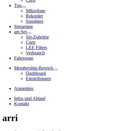
Carts
Ton
Mikrofone
Rekorder
Sonstiges
Streaming
am Set
Set-Zubehör
Carts
LEE Filters
Verbrauch
Fahrzeuge
Membership-Bereich
Dashboard
Einstellungen
Anmelden
Infos und Ablauf
Kontakt
arri