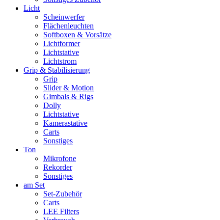
Licht
Scheinwerfer
Flächenleuchten
Softboxen & Vorsätze
Lichtformer
Lichtstative
Lichtstrom
Grip & Stabilisierung
Grip
Slider & Motion
Gimbals & Rigs
Dolly
Lichtstative
Kamerastative
Carts
Sonstiges
Ton
Mikrofone
Rekorder
Sonstiges
am Set
Set-Zubehör
Carts
LEE Filters