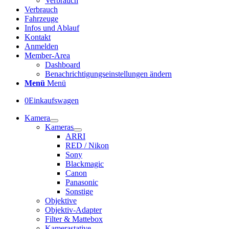
Verbrauch
Verbrauch
Fahrzeuge
Infos und Ablauf
Kontakt
Anmelden
Member-Area
Dashboard
Benachrichtigungseinstellungen ändern
Menü
Menü
0
Einkaufswagen
Kamera
Kameras
ARRI
RED / Nikon
Sony
Blackmagic
Canon
Panasonic
Sonstige
Objektive
Objektiv-Adapter
Filter & Mattebox
Kamerastative