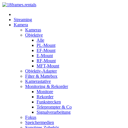
Streaming
Kamera
Kameras
Objektive
Alle
PL-Mount
EF-Mount
E-Mount
RF-Mount
MFT-Mount
Objektiv-Adapter
Filter & Mattebox
Kamerastative
Monitoring & Rekorder
Monitore
Rekorder
Funkstrecken
Teleprompter & Co
Signalverarbeitung
Fokus
Speichermedien
Sonstiges Zubehör