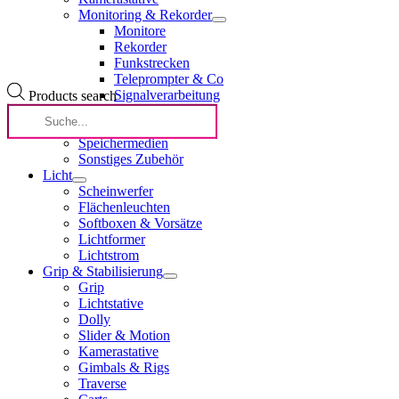
Monitoring & Rekorder
Monitore
Rekorder
Funkstrecken
Teleprompter & Co
Signalverarbeitung
Products search
Fokus
Lichtstrom
Speichermedien
Sonstiges Zubehör
Licht
Scheinwerfer
Flächenleuchten
Softboxen & Vorsätze
Lichtformer
Lichtstrom
Grip & Stabilisierung
Grip
Lichtstative
Dolly
Slider & Motion
Kamerastative
Gimbals & Rigs
Traverse