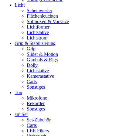
Licht
Scheinwerfer
Flächenleuchten
Softboxen & Vorsätze
Lichtformer
Lichtstative
Lichtstrom
Grip & Stabilisierung
Grip
Slider & Motion
Gimbals & Rigs
Dolly
Lichtstative
Kamerastative
Carts
Sonstiges
Ton
Mikrofone
Rekorder
Sonstiges
am Set
Set-Zubehör
Carts
LEE Filters