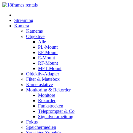
Streaming
Kamera
Kameras
Objektive
Alle
PL-Mount
EF-Mount
E-Mount
RF-Mount
MFT-Mount
Objektiv-Adapter
Filter & Mattebox
Kamerastative
Monitoring & Rekorder
Monitore
Rekorder
Funkstrecken
Teleprompter & Co
Signalverarbeitung
Fokus
Speichermedien
Sonstiges Zubehör