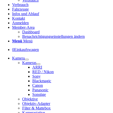
Verbrauch
Verbrauch
Fahrzeuge
Infos und Ablauf
Kontakt
Anmelden
Member-Area
Dashboard
Benachrichtigungseinstellungen ändern
Menü
Menü
0
Einkaufswagen
Kamera
Kameras
ARRI
RED / Nikon
Sony
Blackmagic
Canon
Panasonic
Sonstige
Objektive
Objektiv-Adapter
Filter & Mattebox
Kamerastative