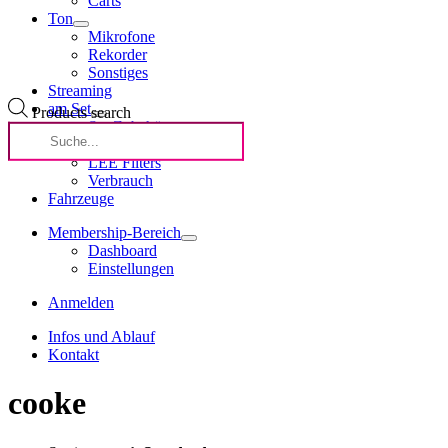
Carts
Ton
Mikrofone
Rekorder
Sonstiges
Streaming
am Set
Products search
Set-Zubehör
Carts
LEE Filters
Verbrauch
Fahrzeuge
Membership-Bereich
Dashboard
Einstellungen
Anmelden
Infos und Ablauf
Kontakt
cooke