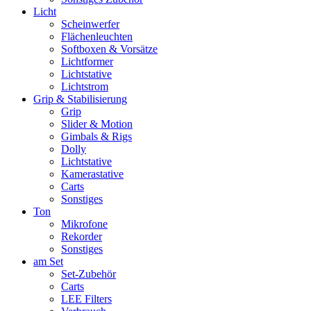
Licht
Scheinwerfer
Flächenleuchten
Softboxen & Vorsätze
Lichtformer
Lichtstative
Lichtstrom
Grip & Stabilisierung
Grip
Slider & Motion
Gimbals & Rigs
Dolly
Lichtstative
Kamerastative
Carts
Sonstiges
Ton
Mikrofone
Rekorder
Sonstiges
am Set
Set-Zubehör
Carts
LEE Filters