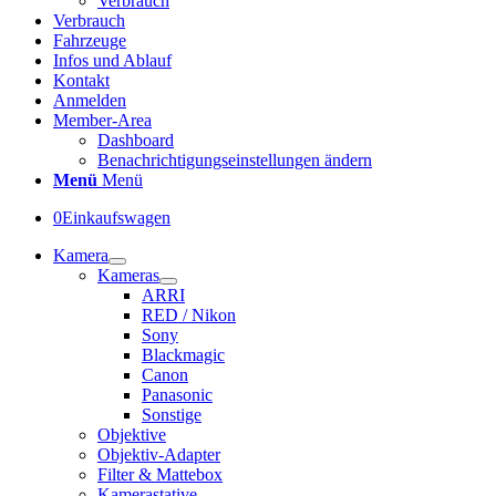
Verbrauch
Verbrauch
Fahrzeuge
Infos und Ablauf
Kontakt
Anmelden
Member-Area
Dashboard
Benachrichtigungseinstellungen ändern
Menü
Menü
0
Einkaufswagen
Kamera
Kameras
ARRI
RED / Nikon
Sony
Blackmagic
Canon
Panasonic
Sonstige
Objektive
Objektiv-Adapter
Filter & Mattebox
Kamerastative