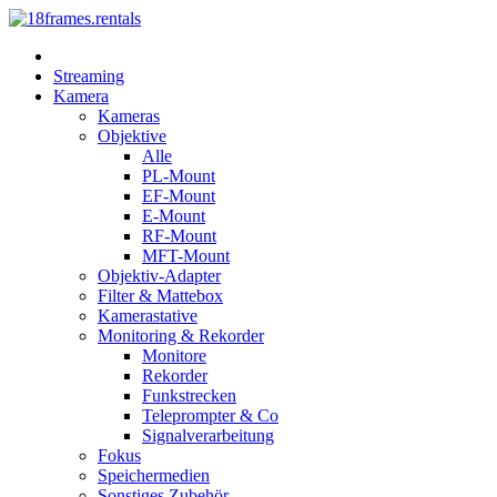
Streaming
Kamera
Kameras
Objektive
Alle
PL-Mount
EF-Mount
E-Mount
RF-Mount
MFT-Mount
Objektiv-Adapter
Filter & Mattebox
Kamerastative
Monitoring & Rekorder
Monitore
Rekorder
Funkstrecken
Teleprompter & Co
Signalverarbeitung
Fokus
Speichermedien
Sonstiges Zubehör