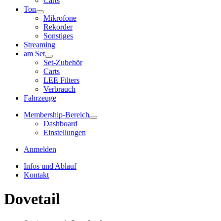
Carts
Ton
Mikrofone
Rekorder
Sonstiges
Streaming
am Set
Set-Zubehör
Carts
LEE Filters
Verbrauch
Fahrzeuge
Membership-Bereich
Dashboard
Einstellungen
Anmelden
Infos und Ablauf
Kontakt
Dovetail