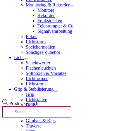
Monitoring & Rekorder
Monitore
Rekorder
Funkstrecken
Teleprompter & Co
Signalverarbeitung
Fokus
Lichtstrom
Speichermedien
Sonstiges Zubehör
Licht
Scheinwerfer
Flächenleuchten
Softboxen & Vorsätze
Lichtformer
Lichtstrom
Grip & Stabilisierung
Grip
Lichtstative
Products search
Dolly
Slider & Motion
Kamerastative
Gimbals & Rigs
Traverse