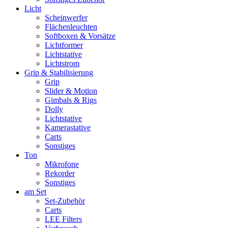
Licht
Scheinwerfer
Flächenleuchten
Softboxen & Vorsätze
Lichtformer
Lichtstative
Lichtstrom
Grip & Stabilisierung
Grip
Slider & Motion
Gimbals & Rigs
Dolly
Lichtstative
Kamerastative
Carts
Sonstiges
Ton
Mikrofone
Rekorder
Sonstiges
am Set
Set-Zubehör
Carts
LEE Filters