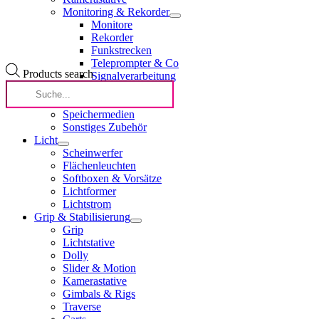
Monitoring & Rekorder
Monitore
Rekorder
Funkstrecken
Teleprompter & Co
Products search
Signalverarbeitung
Fokus
Lichtstrom
Speichermedien
Sonstiges Zubehör
Licht
Scheinwerfer
Flächenleuchten
Softboxen & Vorsätze
Lichtformer
Lichtstrom
Grip & Stabilisierung
Grip
Lichtstative
Dolly
Slider & Motion
Kamerastative
Gimbals & Rigs
Traverse