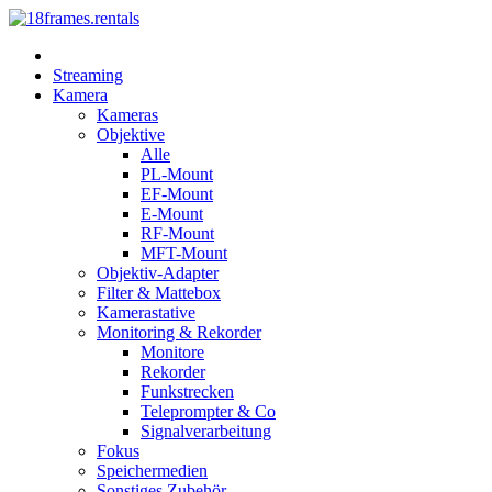
Streaming
Kamera
Kameras
Objektive
Alle
PL-Mount
EF-Mount
E-Mount
RF-Mount
MFT-Mount
Objektiv-Adapter
Filter & Mattebox
Kamerastative
Monitoring & Rekorder
Monitore
Rekorder
Funkstrecken
Teleprompter & Co
Signalverarbeitung
Fokus
Speichermedien
Sonstiges Zubehör