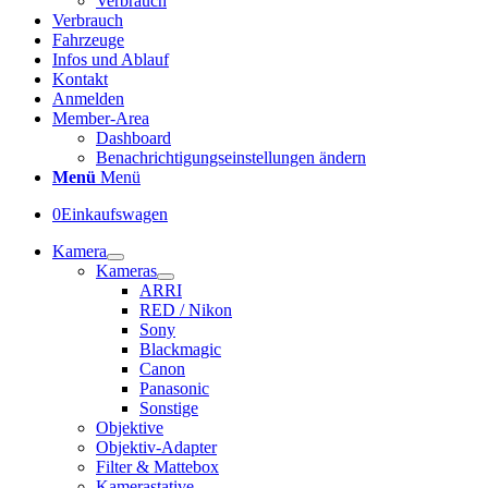
Verbrauch
Verbrauch
Fahrzeuge
Infos und Ablauf
Kontakt
Anmelden
Member-Area
Dashboard
Benachrichtigungseinstellungen ändern
Menü
Menü
0
Einkaufswagen
Kamera
Kameras
ARRI
RED / Nikon
Sony
Blackmagic
Canon
Panasonic
Sonstige
Objektive
Objektiv-Adapter
Filter & Mattebox
Kamerastative