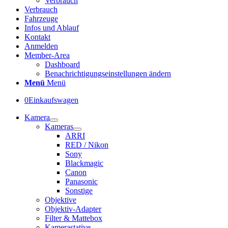
Verbrauch
Verbrauch
Fahrzeuge
Infos und Ablauf
Kontakt
Anmelden
Member-Area
Dashboard
Benachrichtigungseinstellungen ändern
Menü
Menü
0
Einkaufswagen
Kamera
Kameras
ARRI
RED / Nikon
Sony
Blackmagic
Canon
Panasonic
Sonstige
Objektive
Objektiv-Adapter
Filter & Mattebox
Kamerastative