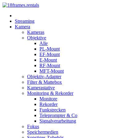
Streaming
Kamera
Kameras
Objektive
Alle
PL-Mount
EF-Mount
E-Mount
RF-Mount
MFT-Mount
Objektiv-Adapter
Filter & Mattebox
Kamerastative
Monitoring & Rekorder
Monitore
Rekorder
Funkstrecken
Teleprompter & Co
Signalverarbeitung
Fokus
Speichermedien
Sonstiges Zubehör