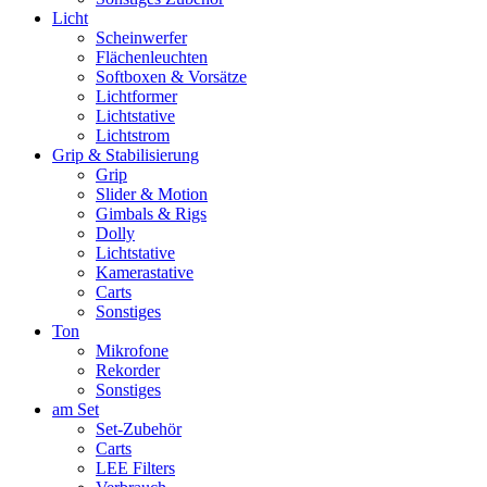
Licht
Scheinwerfer
Flächenleuchten
Softboxen & Vorsätze
Lichtformer
Lichtstative
Lichtstrom
Grip & Stabilisierung
Grip
Slider & Motion
Gimbals & Rigs
Dolly
Lichtstative
Kamerastative
Carts
Sonstiges
Ton
Mikrofone
Rekorder
Sonstiges
am Set
Set-Zubehör
Carts
LEE Filters