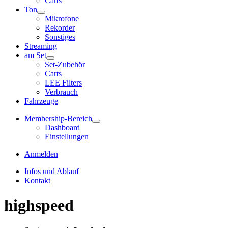
Carts
Ton
Mikrofone
Rekorder
Sonstiges
Streaming
am Set
Set-Zubehör
Carts
LEE Filters
Verbrauch
Fahrzeuge
Membership-Bereich
Dashboard
Einstellungen
Anmelden
Infos und Ablauf
Kontakt
highspeed