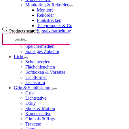
Monitoring & Rekorder
Monitore
Rekorder
Funkstrecken
Teleprompter & Co
Signalverarbeitung
Products search
Fokus
Lichtstrom
Speichermedien
Sonstiges Zubehör
Licht
Scheinwerfer
Flächenleuchten
Softboxen & Vorsätze
Lichtformer
Lichtstrom
Grip & Stabilisierung
Grip
Lichtstative
Dolly
Slider & Motion
Kamerastative
Gimbals & Rigs
Traverse