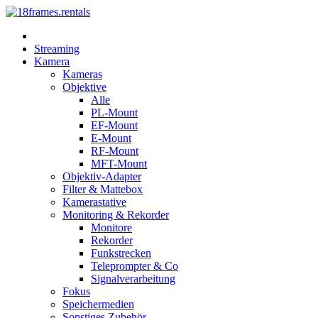
Streaming
Kamera
Kameras
Objektive
Alle
PL-Mount
EF-Mount
E-Mount
RF-Mount
MFT-Mount
Objektiv-Adapter
Filter & Mattebox
Kamerastative
Monitoring & Rekorder
Monitore
Rekorder
Funkstrecken
Teleprompter & Co
Signalverarbeitung
Fokus
Speichermedien
Sonstiges Zubehör