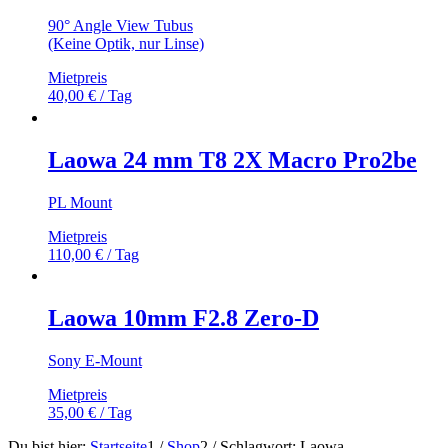
90° Angle View Tubus
(Keine Optik, nur Linse)
Mietpreis
40,00
€
/ Tag
Laowa 24 mm T8 2X Macro Pro2be
PL Mount
Mietpreis
110,00
€
/ Tag
Laowa 10mm F2.8 Zero-D
Sony E-Mount
Mietpreis
35,00
€
/ Tag
Du bist hier:
Startseite
1
/
Shop
2
/
Schlagwort: Laowa