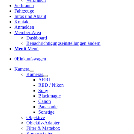
Verbrauch
Verbrauch
Fahrzeuge
Infos und Ablauf
Kontakt
Anmelden
Member-Area
Dashboard
Benachrichtigungseinstellungen ändern
Menü
Menü
0
Einkaufswagen
Kamera
Kameras
ARRI
RED / Nikon
Sony
Blackmagic
Canon
Panasonic
Sonstige
Objektive
Objektiv-Adapter
Filter & Mattebox
Kamerastative