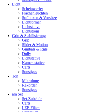
Licht
Scheinwerfer
Flächenleuchten
Softboxen & Vorsätze
Lichtformer
Lichtstative
Lichtstrom
Grip & Stabilisierung
Grip
Slider & Motion
Gimbals & Rigs
Dolly
Lichtstative
Kamerastative
Carts
Sonstiges
Ton
Mikrofone
Rekorder
Sonstiges
am Set
Set-Zubehör
Carts
LEE Filters