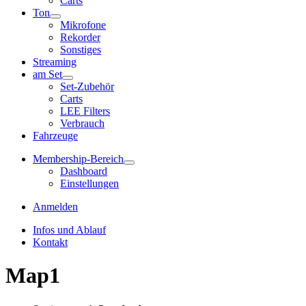
Carts
Ton
Mikrofone
Rekorder
Sonstiges
Streaming
am Set
Set-Zubehör
Carts
LEE Filters
Verbrauch
Fahrzeuge
Membership-Bereich
Dashboard
Einstellungen
Anmelden
Infos und Ablauf
Kontakt
Map1