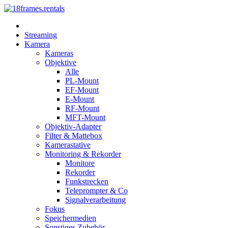
Streaming
Kamera
Kameras
Objektive
Alle
PL-Mount
EF-Mount
E-Mount
RF-Mount
MFT-Mount
Objektiv-Adapter
Filter & Mattebox
Kamerastative
Monitoring & Rekorder
Monitore
Rekorder
Funkstrecken
Teleprompter & Co
Signalverarbeitung
Fokus
Speichermedien
Sonstiges Zubehör