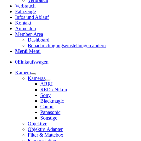
Verbrauch
Verbrauch
Fahrzeuge
Infos und Ablauf
Kontakt
Anmelden
Member-Area
Dashboard
Benachrichtigungseinstellungen ändern
Menü
Menü
0
Einkaufswagen
Kamera
Kameras
ARRI
RED / Nikon
Sony
Blackmagic
Canon
Panasonic
Sonstige
Objektive
Objektiv-Adapter
Filter & Mattebox
Kamerastative