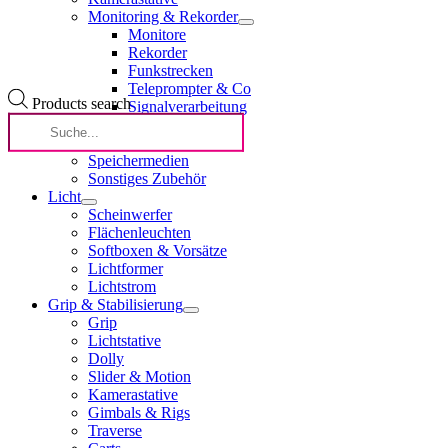
Monitoring & Rekorder
Monitore
Rekorder
Funkstrecken
Teleprompter & Co
Products search
Signalverarbeitung
Fokus
Lichtstrom
Speichermedien
Sonstiges Zubehör
Licht
Scheinwerfer
Flächenleuchten
Softboxen & Vorsätze
Lichtformer
Lichtstrom
Grip & Stabilisierung
Grip
Lichtstative
Dolly
Slider & Motion
Kamerastative
Gimbals & Rigs
Traverse