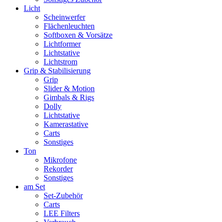
Licht
Scheinwerfer
Flächenleuchten
Softboxen & Vorsätze
Lichtformer
Lichtstative
Lichtstrom
Grip & Stabilisierung
Grip
Slider & Motion
Gimbals & Rigs
Dolly
Lichtstative
Kamerastative
Carts
Sonstiges
Ton
Mikrofone
Rekorder
Sonstiges
am Set
Set-Zubehör
Carts
LEE Filters